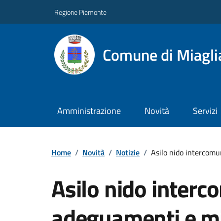
Regione Piemonte
Comune di Miagli
Amministrazione
Novità
Servizi
Home
/
Novità
/
Notizie
/
Asilo nido intercomu
Asilo nido interc
adeguamenti e mi