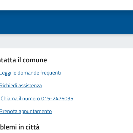
ta 1 stelle su 5
Valuta 2 stelle su 5
Valuta 3 stelle su 5
Valuta 4 stelle su 5
Valuta 5 stelle su 5
tatta il comune
Leggi le domande frequenti
Richiedi assistenza
Chiama il numero 015-2476035
Prenota appuntamento
blemi in città