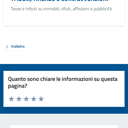
Tasse e tributi su immobili, rifiuti, affissioni e pubblicità.
Indietro
Quanto sono chiare le informazioni su questa
pagina?
Valuta da 1 a 5 stelle la pagina
Valuta 1 stelle su 5
Valuta 2 stelle su 5
Valuta 3 stelle su 5
Valuta 4 stelle su 5
Valuta 5 stelle su 5