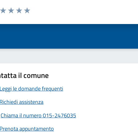
a da 1 a 5 stelle la pagina
ta 1 stelle su 5
Valuta 2 stelle su 5
Valuta 3 stelle su 5
Valuta 4 stelle su 5
Valuta 5 stelle su 5
tatta il comune
Leggi le domande frequenti
Richiedi assistenza
Chiama il numero 015-2476035
Prenota appuntamento