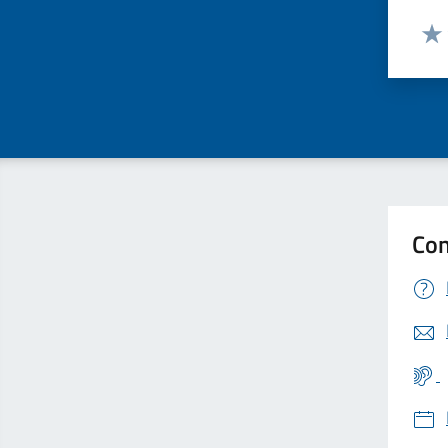
Valut
Valu
Con