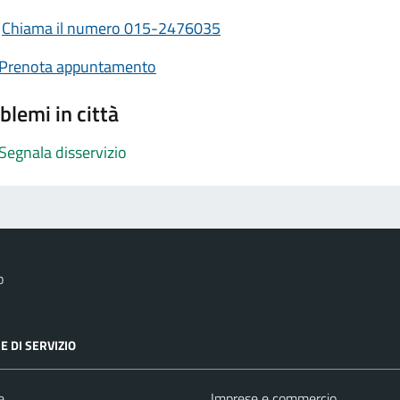
Chiama il numero 015-2476035
Prenota appuntamento
blemi in città
Segnala disservizio
o
E DI SERVIZIO
e
Imprese e commercio