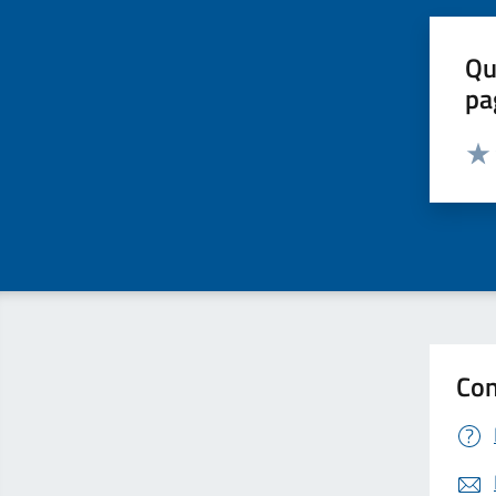
Qu
pa
Valut
Valu
Con