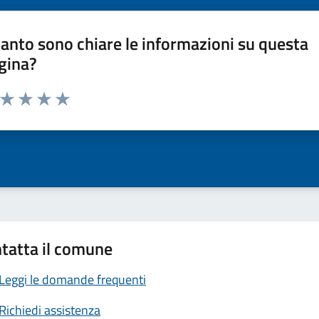
anto sono chiare le informazioni su questa
gina?
a da 1 a 5 stelle la pagina
ta 1 stelle su 5
Valuta 2 stelle su 5
Valuta 3 stelle su 5
Valuta 4 stelle su 5
Valuta 5 stelle su 5
tatta il comune
Leggi le domande frequenti
Richiedi assistenza