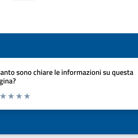
anto sono chiare le informazioni su questa
gina?
a da 1 a 5 stelle la pagina
ta 1 stelle su 5
Valuta 2 stelle su 5
Valuta 3 stelle su 5
Valuta 4 stelle su 5
Valuta 5 stelle su 5