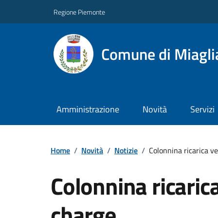
Regione Piemonte
Comune di Miagli
Amministrazione
Novità
Servizi
Home
/
Novità
/
Notizie
/
Colonnina ricarica ve
Colonnina ricarica 
charge