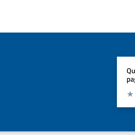
Qu
pa
Valut
Valu