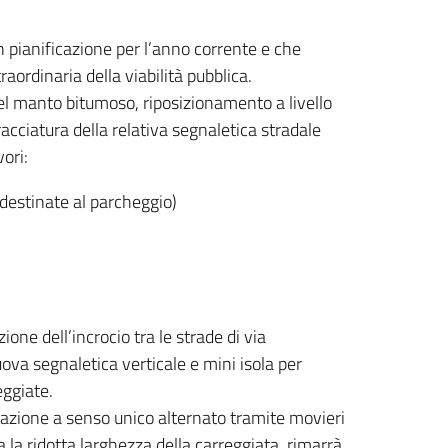
in pianificazione per l’anno corrente e che
ordinaria della viabilità pubblica.
 del manto bitumoso, riposizionamento a livello
racciatura della relativa segnaletica stradale
vori:
 destinate al parcheggio)
ione dell’incrocio tra le strade di via
a segnaletica verticale e mini isola per
eggiate.
olazione a senso unico alternato tramite movieri
 la ridotta larghezza della carreggiata, rimarrà