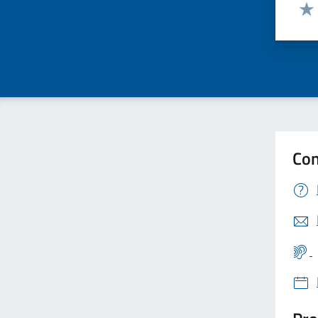
Valut
Valu
Con