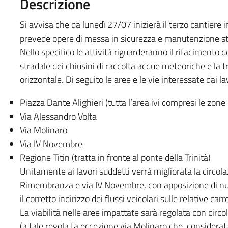
Descrizione
Si avvisa che da lunedì 27/07 inizierà il terzo cantiere 
prevede opere di messa in sicurezza e manutenzione stra
Nello specifico le attività riguarderanno il rifacimento
stradale dei chiusini di raccolta acque meteoriche e la t
orizzontale. Di seguito le aree e le vie interessate dai la
Piazza Dante Alighieri (tutta l’area ivi compresi le zone
Via Alessandro Volta
Via Molinaro
Via IV Novembre
Regione Titin (tratta in fronte al ponte della Trinità)
Unitamente ai lavori suddetti verrà migliorata la circolaz
Rimembranza e via IV Novembre, con apposizione di nuov
il corretto indirizzo dei flussi veicolari sulle relative carr
La viabilità nelle aree impattate sarà regolata con circ
(a tale regola fa eccezione via Molinaro che, considerata