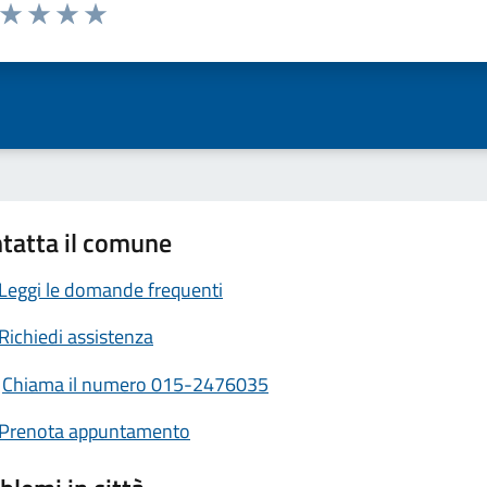
a da 1 a 5 stelle la pagina
ta 1 stelle su 5
Valuta 2 stelle su 5
Valuta 3 stelle su 5
Valuta 4 stelle su 5
Valuta 5 stelle su 5
tatta il comune
Leggi le domande frequenti
Richiedi assistenza
Chiama il numero 015-2476035
Prenota appuntamento