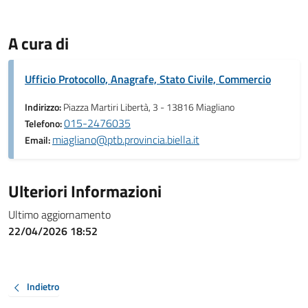
A cura di
Ufficio Protocollo, Anagrafe, Stato Civile, Commercio
Indirizzo:
Piazza Martiri Libertà, 3 - 13816 Miagliano
015-2476035
Telefono:
miagliano@ptb.provincia.biella.it
Email:
Ulteriori Informazioni
Ultimo aggiornamento
22/04/2026 18:52
Indietro