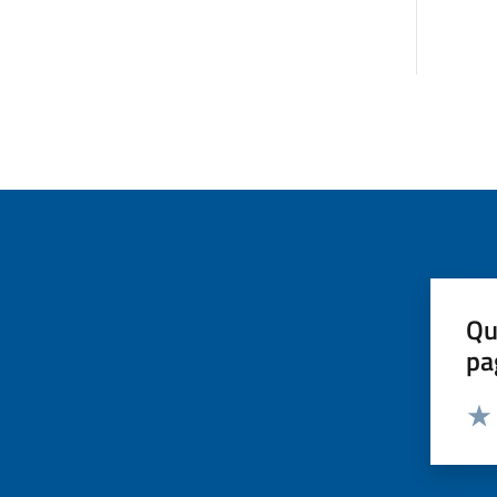
Qu
pa
Valut
Valu