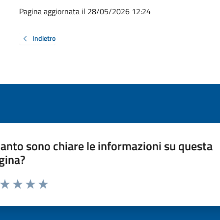
Pagina aggiornata il 28/05/2026 12:24
Indietro
anto sono chiare le informazioni su questa
gina?
a da 1 a 5 stelle la pagina
ta 1 stelle su 5
Valuta 2 stelle su 5
Valuta 3 stelle su 5
Valuta 4 stelle su 5
Valuta 5 stelle su 5