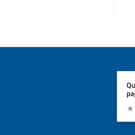
Qu
pa
Valut
Valu