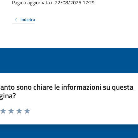
Pagina aggiornata il 22/08/2025 17:29
Indietro
anto sono chiare le informazioni su questa
gina?
a da 1 a 5 stelle la pagina
ta 1 stelle su 5
Valuta 2 stelle su 5
Valuta 3 stelle su 5
Valuta 4 stelle su 5
Valuta 5 stelle su 5