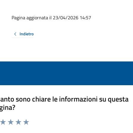
Pagina aggiornata il 23/04/2026 14:57
Indietro
anto sono chiare le informazioni su questa
gina?
a da 1 a 5 stelle la pagina
ta 1 stelle su 5
Valuta 2 stelle su 5
Valuta 3 stelle su 5
Valuta 4 stelle su 5
Valuta 5 stelle su 5