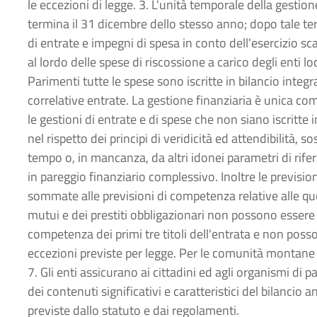
le eccezioni di legge. 3. L'unità temporale della gestione
termina il 31 dicembre dello stesso anno; dopo tale t
di entrate e impegni di spesa in conto dell'esercizio sca
al lordo delle spese di riscossione a carico degli enti l
Parimenti tutte le spese sono iscritte in bilancio integ
correlative entrate. La gestione finanziaria è unica come
le gestioni di entrate e di spese che non siano iscritte in
nel rispetto dei principi di veridicità ed attendibilità, 
tempo o, in mancanza, da altri idonei parametri di riferi
in pareggio finanziario complessivo. Inoltre le previsio
sommate alle previsioni di competenza relative alle qu
mutui e dei prestiti obbligazionari non possono essere
competenza dei primi tre titoli dell'entrata e non poss
eccezioni previste per legge. Per le comunità montane si
7. Gli enti assicurano ai cittadini ed agli organismi di p
dei contenuti significativi e caratteristici del bilancio 
previste dallo statuto e dai regolamenti.