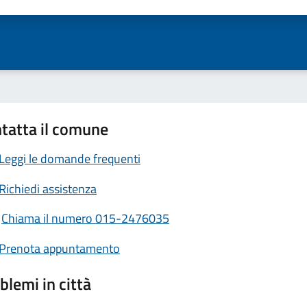
ta 1 stelle su 5
Valuta 2 stelle su 5
Valuta 3 stelle su 5
Valuta 4 stelle su 5
Valuta 5 stelle su 5
tatta il comune
Leggi le domande frequenti
Richiedi assistenza
Chiama il numero 015-2476035
Prenota appuntamento
blemi in città