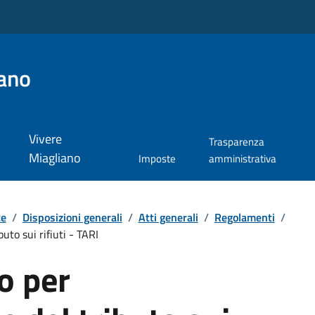
ano
Vivere
Trasparenza
Miagliano
Imposte
amministrativa
te
/
Disposizioni generali
/
Atti generali
/
Regolamenti
/
uto sui rifiuti - TARI
o per