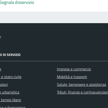
Segnala disservizio
o
E DI SERVIZIO
e
Imprese e commercio
e stato civile
Mobilità e trasporti
zioni
Salute, benessere e assistenza
 urbanistica
Tributi, finanze e contravvenzion
e tempo libero
ne e formazione