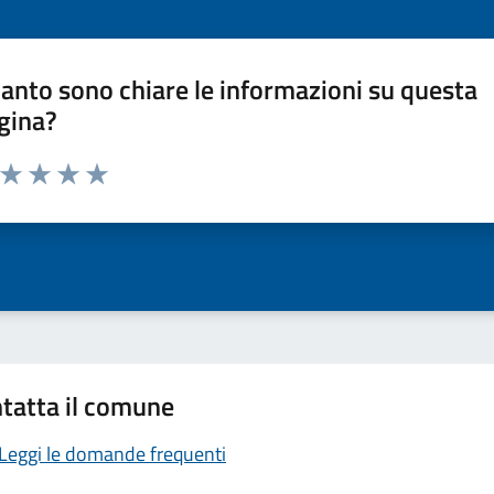
anto sono chiare le informazioni su questa
gina?
a da 1 a 5 stelle la pagina
ta 1 stelle su 5
Valuta 2 stelle su 5
Valuta 3 stelle su 5
Valuta 4 stelle su 5
Valuta 5 stelle su 5
tatta il comune
Leggi le domande frequenti