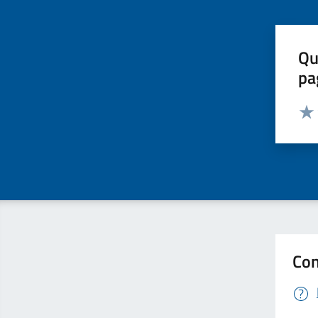
Qu
pa
Valut
Valu
Con