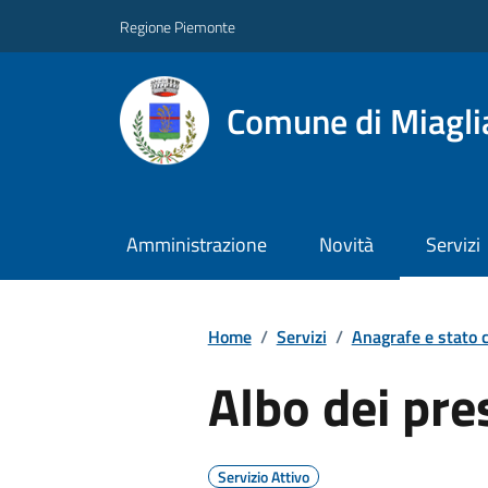
Regione Piemonte
Comune di Miagli
Amministrazione
Novità
Servizi
Home
/
Servizi
/
Anagrafe e stato c
Albo dei pre
Servizio Attivo