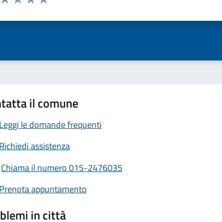
ta 1 stelle su 5
Valuta 2 stelle su 5
Valuta 3 stelle su 5
Valuta 4 stelle su 5
Valuta 5 stelle su 5
tatta il comune
Leggi le domande frequenti
Richiedi assistenza
Chiama il numero 015-2476035
Prenota appuntamento
blemi in città