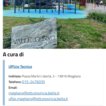
A cura di
Ufficio Tecnico
Indirizzo:
Piazza Martiri Libertà, 3 - 13816 Miagliano
015-2476035
Telefono:
Email:
miagliano@ptb.provincia.biella.it;
uftec.miagliano@ptb.provincia.biella.it