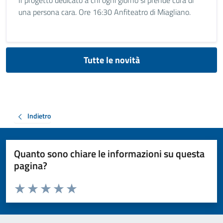
Il progetto dedicato a chi ogni giorno si prende cura di
una persona cara. Ore 16:30 Anfiteatro di Miagliano.
Tutte le novità
Indietro
Quanto sono chiare le informazioni su questa
pagina?
Valuta da 1 a 5 stelle la pagina
Valuta 1 stelle su 5
Valuta 2 stelle su 5
Valuta 3 stelle su 5
Valuta 4 stelle su 5
Valuta 5 stelle su 5