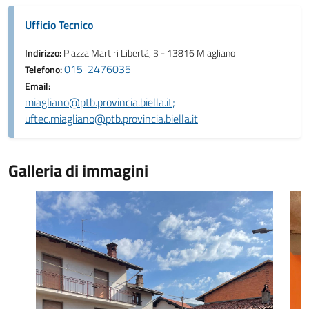
Ufficio Tecnico
Indirizzo:
Piazza Martiri Libertà, 3 - 13816 Miagliano
015-2476035
Telefono:
Email:
miagliano@ptb.provincia.biella.it;
uftec.miagliano@ptb.provincia.biella.it
Galleria di immagini