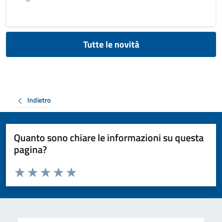
Tutte le novità
Indietro
Quanto sono chiare le informazioni su questa
pagina?
Valuta da 1 a 5 stelle la pagina
Valuta 1 stelle su 5
Valuta 2 stelle su 5
Valuta 3 stelle su 5
Valuta 4 stelle su 5
Valuta 5 stelle su 5