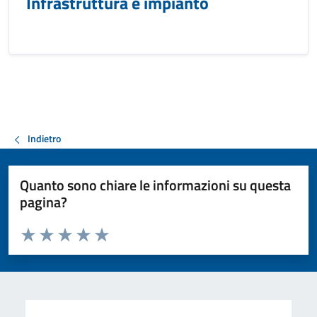
Infrastruttura e impianto
Indietro
Quanto sono chiare le informazioni su questa
pagina?
Valuta da 1 a 5 stelle la pagina
Valuta 1 stelle su 5
Valuta 2 stelle su 5
Valuta 3 stelle su 5
Valuta 4 stelle su 5
Valuta 5 stelle su 5